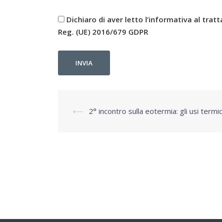
Dichiaro di aver letto l’informativa al trat
Reg. (UE) 2016/679 GDPR
⟵
2° incontro sulla eotermia: gli usi termic
Navigazione
articolo