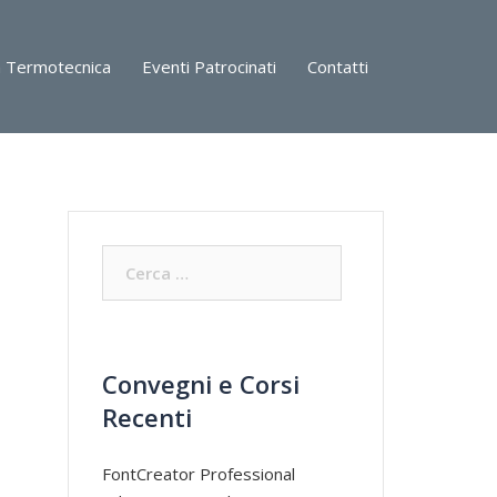
a Termotecnica
Eventi Patrocinati
Contatti
Ricerca
per:
Convegni e Corsi
Recenti
FontCreator Professional