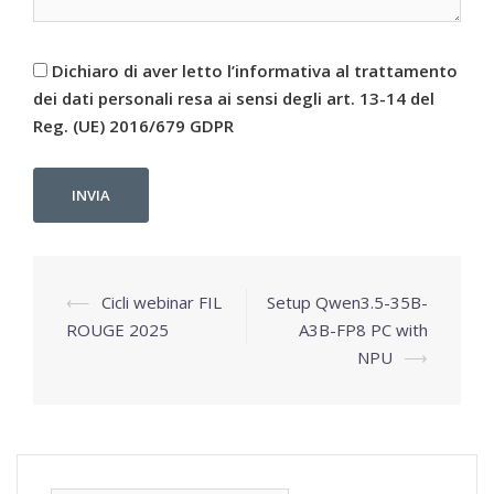
Dichiaro di aver letto l’informativa al trattamento
dei dati personali resa ai sensi degli art. 13-14 del
Reg. (UE) 2016/679 GDPR
⟵
Cicli webinar FIL
Setup Qwen3.5-35B-
Navigazione
ROUGE 2025
A3B-FP8 PC with
articolo
NPU
⟶